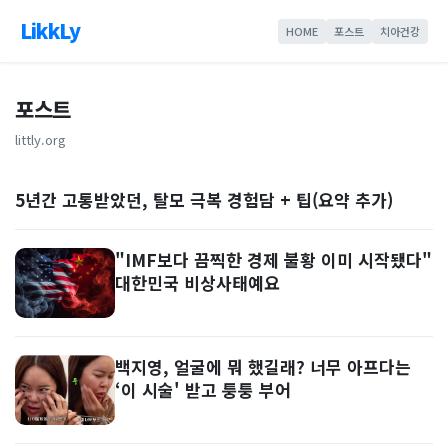
LikkLy
HOME
포스트
치아건강
포스트
littly.org
5년간 고통받았던, 탈모 극복 경험담 + 팁(요약 추가)
"IMF보다 끔찍한 경제 불황 이미 시작됐다"
대한민국 비상사태예요
백지영, 얼굴에 뭐 했길래? 너무 아프다는
‘이 시술' 받고 퉁퉁 부어